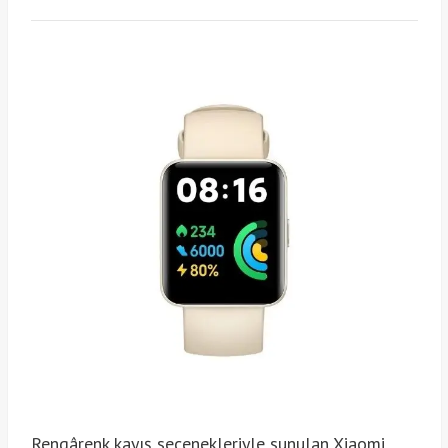
Rengârenk kayış seçenekleriyle sunulan Xiaomi