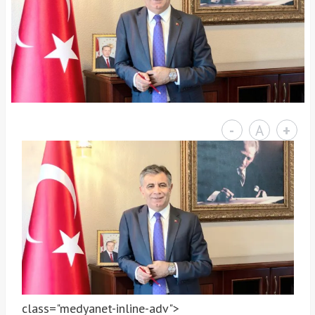
-
A
+
class="medyanet-inline-adv">