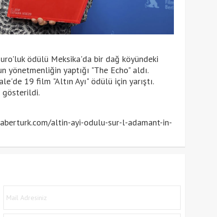
Euro'luk ödülü Meksika'da bir dağ köyündeki
n yönetmenliğin yaptığı "The Echo" aldı.
e'de 19 film "Altın Ayı" ödülü için yarıştı.
gösterildi.
berturk.com/altin-ayi-odulu-sur-l-adamant-in-