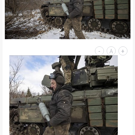
-
A
+