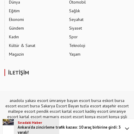
Dünya
Otomobil
Eğitim
Sağlık
Ekonomi
Seyahat
Gündem
Siyaset
Kadın
Spor
Kültür & Sanat
Teknoloji
Magazin
Yaşam
İLETİŞİM
anadolu yakası escort
ümraniye bayan escort
bursa eskort
bursa
escort
escort bursa
Sakarya Escort Bayan
tuzla escort
ataşehir escort
maltepe escort
pendik escort
kartal escort
kadıky escort
ümraniye
escort
kartal escort
marmaris escort
escort konya
escort konya
şişli
escort
,
mecidiyeköy escort
Sıradaki Haber
Ankara'da zincirleme trafik kazası: 10 araç birbirine girdi: 3
yaralı!