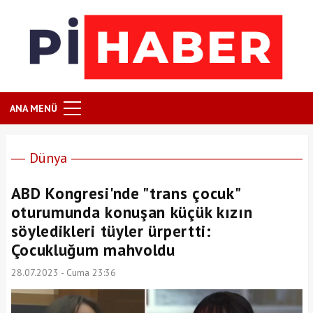
ANA MENÜ
Dünya
ABD Kongresi'nde "trans çocuk"
oturumunda konuşan küçük kızın
söyledikleri tüyler ürpertti:
Çocukluğum mahvoldu
28.07.2023 - Cuma 23:36