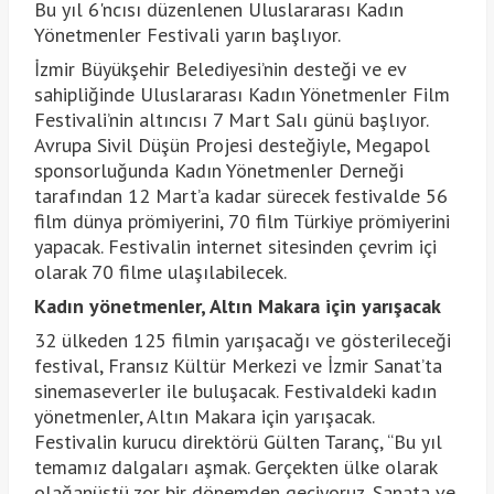
Bu yıl 6'ncısı düzenlenen Uluslararası Kadın
Yönetmenler Festivali yarın başlıyor.
İzmir Büyükşehir Belediyesi’nin desteği ve ev
sahipliğinde Uluslararası Kadın Yönetmenler Film
Festivali’nin altıncısı 7 Mart Salı günü başlıyor.
Avrupa Sivil Düşün Projesi desteğiyle, Megapol
sponsorluğunda Kadın Yönetmenler Derneği
tarafından 12 Mart’a kadar sürecek festivalde 56
film dünya prömiyerini, 70 film Türkiye prömiyerini
yapacak. Festivalin internet sitesinden çevrim içi
olarak 70 filme ulaşılabilecek.
Kadın yönetmenler, Altın Makara için yarışacak
32 ülkeden 125 filmin yarışacağı ve gösterileceği
festival, Fransız Kültür Merkezi ve İzmir Sanat’ta
sinemaseverler ile buluşacak. Festivaldeki kadın
yönetmenler, Altın Makara için yarışacak.
Festivalin kurucu direktörü Gülten Taranç, “Bu yıl
temamız dalgaları aşmak. Gerçekten ülke olarak
olağanüstü zor bir dönemden geçiyoruz. Sanata ve