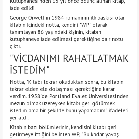
Kütüphanesi'nden 65 yıl önce ödünç alınan kitap,
iade edildi.
George Orwell'ın 1984 romanının ilk baskısı olan
kitabın içindeki notta, kendini "WP" olarak
tanımlayan 86 yaşındaki kişinin, kitabın
kütüphaneye iade edilmesi gerektiğine dair notu
çıktı.
"VİCDANIMI RAHATLATMAK
İSTEDİM"
Notta, "Kitabı tekrar okuduktan sonra, bu kitabın
tekrar elden ele dolaşması gerektiğine karar
verdim. 1958'de Portland Eyalet Üniversitesi'nden
mezun olmak üzereyken kitabı geri götürmek
istedim ama bir şekilde bunu yapamadım" ifadeleri
yer aldı.
Kitabın bazı bölümlerinin, kendisini kitabı geri
getirmeye ittiğini belirten WP, "Bu kadar yavaş