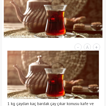
-
A
+
1 kg çaydan kaç bardak çay çıkar konusu kafe ve